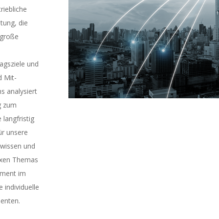
riebliche
tung, die
 große
ragsziele und
d Mit-
s analysiert
ng zum
langfristig
ür unsere
alwissen und
lexen Themas
rument im
 individuelle
ienten.