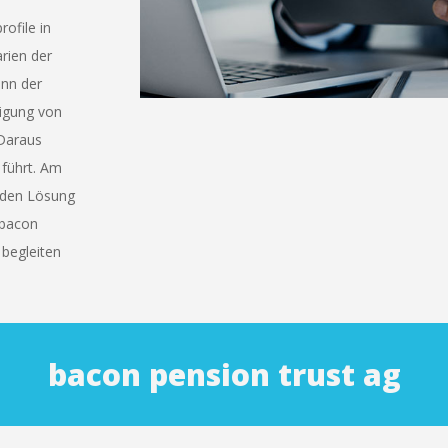
ofile in
rien der
ann der
tigung von
Daraus
 führt. Am
enden Lösung
s bacon
 begleiten
bacon pension trust ag