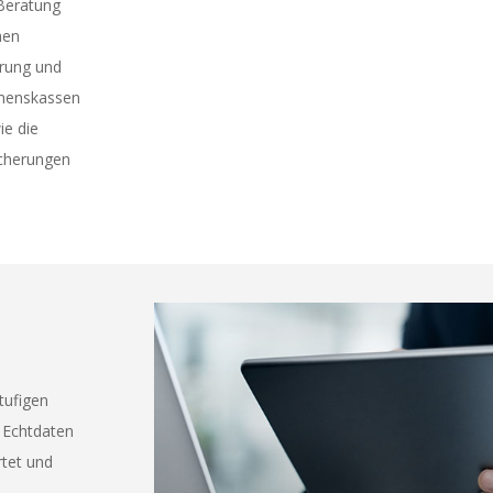
 Beratung
hen
erung und
hmenskassen
ie die
icherungen
tufigen
 Echtdaten
rtet und