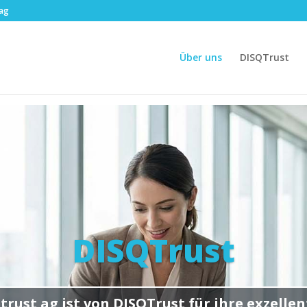
.ag
Über uns
DISQTrust
DISQTrust
trust ag ist von DISQTrust für ihre exzellen