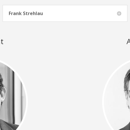
Frank Strehlau
at
A