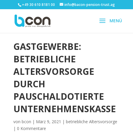
+49 30 610 8181 00
info@bacon-pension-trust.ag
GASTGEWERBE:
BETRIEBLICHE
ALTERSVORSORGE
DURCH
PAUSCHALDOTIERTE
UNTERNEHMENSKASSE
von
bcon
|
März 9, 2021
|
betriebliche Altersvorsorge
|
0 Kommentare