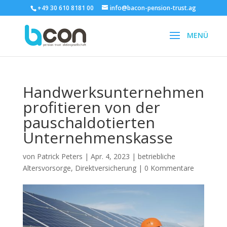
+49 30 610 8181 00
info@bacon-pension-trust.ag
Handwerksunternehmen
profitieren von der
pauschaldotierten
Unternehmenskasse
von
Patrick Peters
|
Apr. 4, 2023
|
betriebliche
Altersvorsorge
,
Direktversicherung
|
0 Kommentare