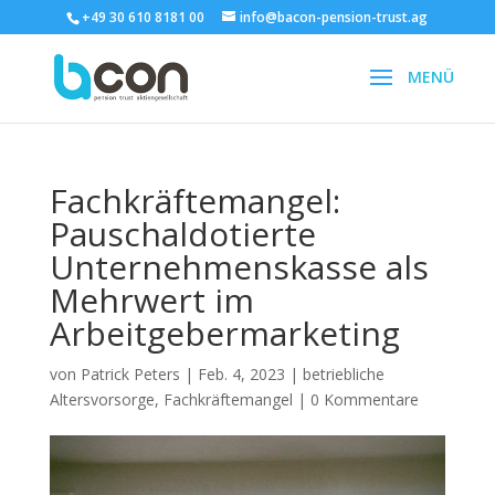
+49 30 610 8181 00
info@bacon-pension-trust.ag
Fachkräftemangel:
Pauschaldotierte
Unternehmenskasse als
Mehrwert im
Arbeitgebermarketing
von
Patrick Peters
|
Feb. 4, 2023
|
betriebliche
Altersvorsorge
,
Fachkräftemangel
|
0 Kommentare