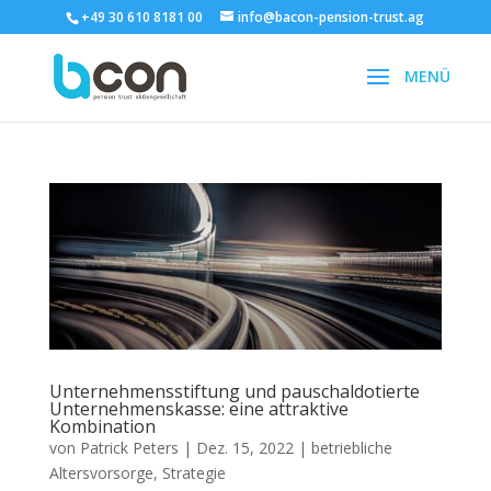
+49 30 610 8181 00
info@bacon-pension-trust.ag
Unternehmensstiftung und pauschaldotierte
Unternehmenskasse: eine attraktive
Kombination
von
Patrick Peters
|
Dez. 15, 2022
|
betriebliche
Altersvorsorge
,
Strategie